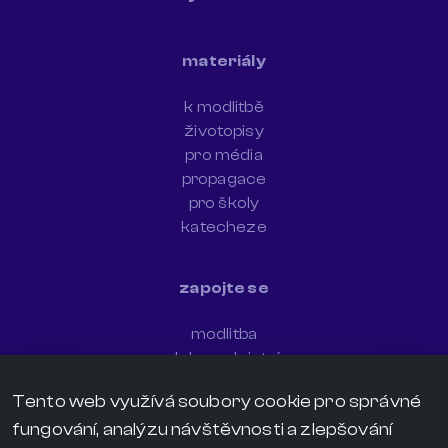
materiály
k modlitbě
životopisy
pro média
propagace
pro školy
katecheze
zapojte se
modlitba
dobrovolnictví
newsletter
Tento web využívá soubory cookie pro správné
sdílejte svědectví
fungování, analýzu návštěvnosti a zlepšování
darujte