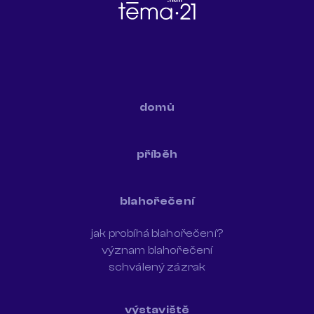
domů
příběh
blahořečení
jak probíhá blahořečení?
význam blahořečení
schválený zázrak
výstaviště