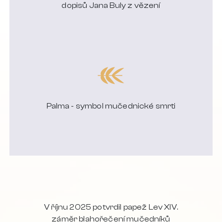
dopisů Jana Buly z vězení
Palma - symbol mučednické smrti
V říjnu 2025 potvrdil papež Lev XIV.
záměr blahořečení mučedníků