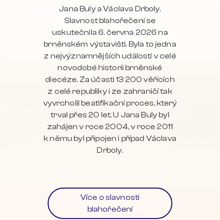
Jana Buly a Václava Drboly.
Slavnost blahořečení se
uskutečnila 6. června 2026 na
brněnském výstavišti. Byla to jedna
z nejvýznamnějších událostí v celé
novodobé historii brněnské
diecéze. Za účasti 13 200 věřících
z celé republiky i ze zahraničí tak
vyvrcholil beatifikační proces, který
trval přes 20 let. U Jana Buly byl
zahájen v roce 2004, v roce 2011
k němu byl připojen i případ Václava
Drboly.
Více o slavnosti
blahořečení