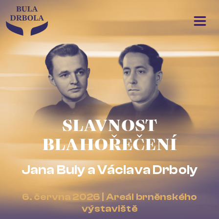
SLAVNOST
BLAHOŘEČENÍ
Jana Buly a Václava Drboly
6. června 2026 | Areál brněnského
výstaviště