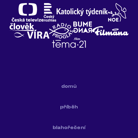
domů
příběh
blahořečení