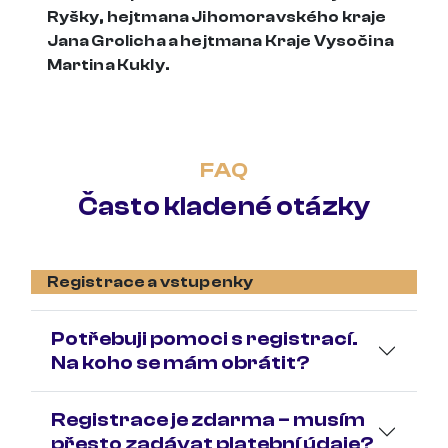
Ryšky, hejtmana Jihomoravského kraje
Jana Grolicha a hejtmana Kraje Vysočina
Martina Kukly.
FAQ
Často kladené otázky
Registrace a vstupenky
Potřebuji pomoci s registrací.
Na koho se mám obrátit?
Registrace je zdarma – musím
přesto zadávat platební údaje?