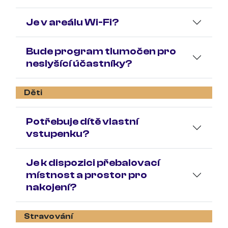
Je v areálu Wi-Fi?
Bude program tlumočen pro
neslyšící účastníky?
Děti
Potřebuje dítě vlastní
vstupenku?
Je k dispozici přebalovací
místnost a prostor pro
nakojení?
Stravování