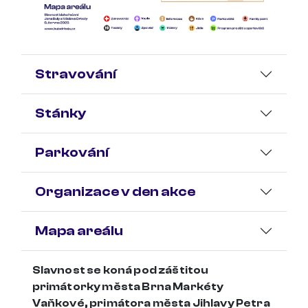
Stravování
Stánky
Parkování
Organizace v den akce
Mapa areálu
Slavnost se koná pod záštitou
primátorky města Brna Markéty
Vaňkové, primátora města Jihlavy Petra