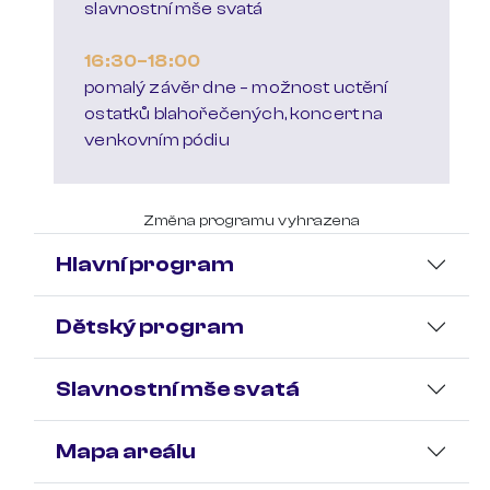
slavnostní mše svatá
16:30–18:00
pomalý závěr dne – možnost uctění
ostatků blahořečených, koncert na
venkovním pódiu
Změna programu vyhrazena
Hlavní program
Dětský program
Slavnostní mše svatá
Mapa areálu