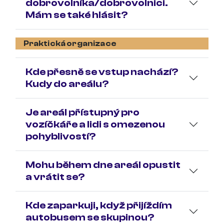
dobrovolníka/dobrovolnici.
Mám se také hlásit?
Praktická organizace
Kde přesně se vstup nachází?
Kudy do areálu?
Je areál přístupný pro
vozíčkáře a lidi s omezenou
pohyblivostí?
Mohu během dne areál opustit
a vrátit se?
Kde zaparkuji, když přijíždím
autobusem se skupinou?