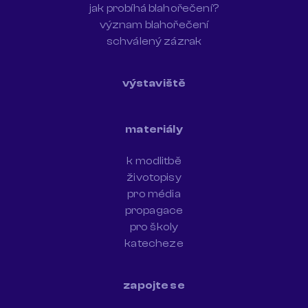
jak probíhá blahořečení?
význam blahořečení
schválený zázrak
výstaviště
materiály
k modlitbě
životopisy
pro média
propagace
pro školy
katecheze
zapojte se