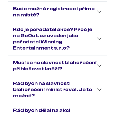
Bude možná registrace i přímo
na místě?
Kdo je pořadatel akce? Proč je
na GoOut.cz uveden jako
pořadatel Winning
Entertainment s.r.o?
Musí se na slavnost blahořečení
přihlašovat kněží?
Rád bych na slavnosti
blahořečení ministroval. Je to
možné?
Rád bych dělal na akci