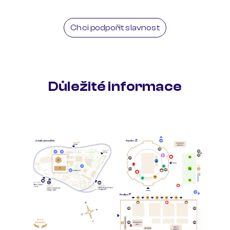
mezinárodní rozhlasovou soutěž Concertino
Praga. Vystupuje jako sólista s významnými
Chci podpořit slavnost
orchestry. Koncertuje nejen v Evropě, ale také
v Americe a Asii.
Důležité informace