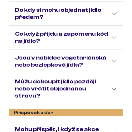
Do kdy si mohu objednat jídlo
předem?
Co když přijdu a zapomenu kód
na jídlo?
Jsou v nabídce vegetariánská
nebo bezlepková jídla?
Můžu dokoupit jídlo později
nebo vrátit objednanou
stravu?
Příspěvek a dar
Mohu přispět, i když se akce