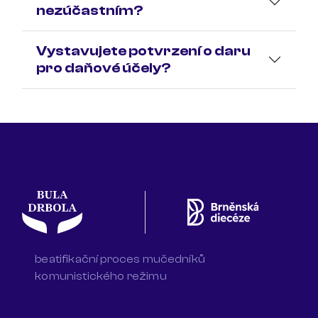
nezúčastním?
Vystavujete potvrzení o daru
pro daňové účely?
beatifikační proces mučedníků
komunistického režimu