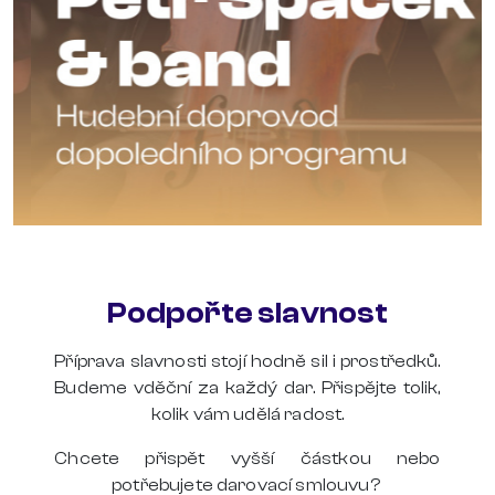
Podpořte slavnost
Petr Špaček je český violoncellista, absolvent
Příprava slavnosti stojí hodně sil i prostředků.
jedné z nejprestižnějších amerických hudebních
Budeme vděční za každý dar. Přispějte tolik,
univerzit a žák mnoha světoznámých
kolik vám udělá radost.
violoncellistů. Patřil mezi spoluzakladatele Prague
Cello Quartetu, po rozpadu jejich původní sestavy
Chcete přispět vyšší částkou nebo
zahájil sólovou dráhu. V roce 2007 vyhrál
potřebujete darovací smlouvu?