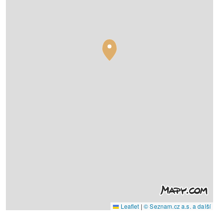
Leaflet
|
© Seznam.cz a.s. a další