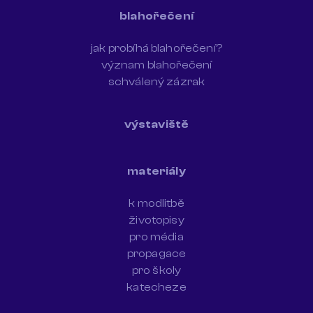
blahořečení
jak probíhá blahořečení?
význam blahořečení
schválený zázrak
výstaviště
materiály
k modlitbě
životopisy
pro média
propagace
pro školy
katecheze