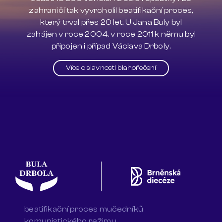
zahraničí tak vyvrcholil beatifikační proces,
který trval přes 20 let. U Jana Buly byl
zahájen v roce 2004, v roce 2011 k němu byl
připojen i případ Václava Drboly.
Více o slavnosti blahořečení
beatifikační proces mučedníků
komunistického režimu