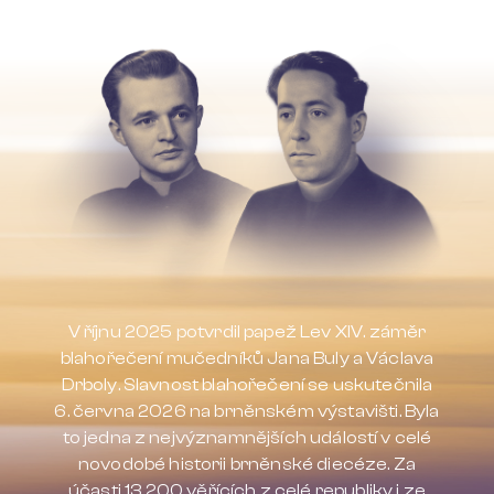
V říjnu 2025 potvrdil papež Lev XIV. záměr
blahořečení mučedníků Jana Buly a Václava
Drboly. Slavnost blahořečení se uskutečnila
6. června 2026 na brněnském výstavišti. Byla
to jedna z nejvýznamnějších událostí v celé
novodobé historii brněnské diecéze. Za
účasti 13 200 věřících z celé republiky i ze