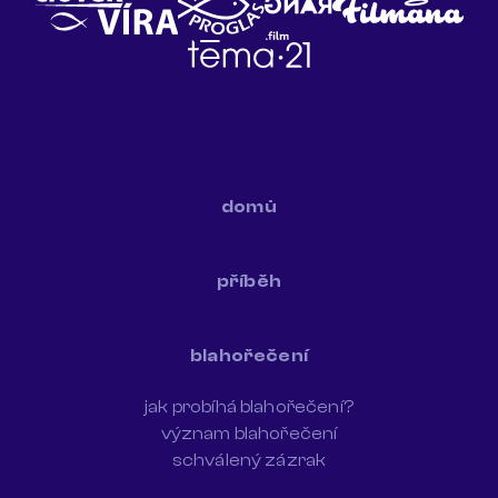
domů
příběh
blahořečení
jak probíhá blahořečení?
význam blahořečení
schválený zázrak