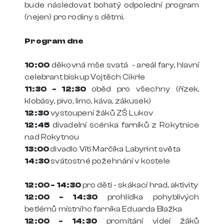
bude následovat bohatý odpolední program
(nejen) pro rodiny s dětmi.
Program dne
10:00
děkovná mše svatá - areál fary, hlavní
celebrant biskup Vojtěch Cikrle
11:30 - 12:30
oběd pro všechny (řízek,
klobásy, pivo, limo, káva, zákusek)
12:30
vystoupení žáků ZŠ Lukov
12:45
divadelní scénka farníků z Rokytnice
nad Rokytnou
13:00
divadlo Víti Marčíka Labyrint světa
14:30
svátostné požehnání v kostele
12:00 - 14:30
pro děti - skákací hrad, aktivity
12:00 - 14:30
prohlídka pohyblivých
betlémů místního farníka Eduarda Blažka
12:00 - 14:30
promítání videí žáků