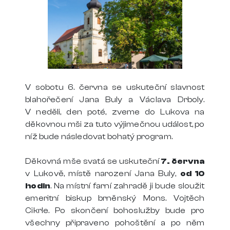
V sobotu 6. června se uskuteční slavnost
blahořečení Jana Buly a Václava Drboly.
V neděli, den poté, zveme do Lukova na
děkovnou mši za tuto výjimečnou událost, po
níž bude následovat bohatý program.
Děkovná mše svatá se uskuteční
7. června
v Lukově, místě narození Jana Buly,
od 10
hodin
. Na místní farní zahradě ji bude sloužit
emeritní biskup brněnský Mons. Vojtěch
Cikrle. Po skončení bohoslužby bude pro
všechny připraveno pohoštění a po něm