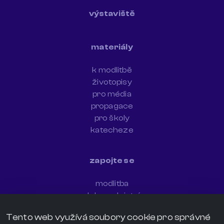
výstaviště
materiály
k modlitbě
životopisy
pro média
propagace
pro školy
katecheze
zapojte se
modlitba
dobrovolnictví
newsletter
Tento web využívá soubory cookie pro správné
sdílejte svědectví