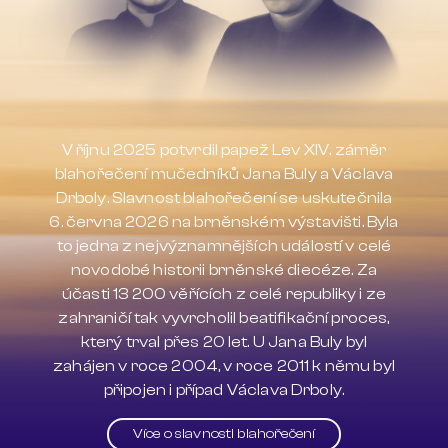
V říjnu 2025 potvrdil papež Lev XIV. záměr
blahořečení mučedníků Jana Buly a Václava
Drboly. Slavnost blahořečení se uskutečnila
6. června 2026 na brněnském výstavišti. Byla
to jedna z nejvýznamnějších událostí v celé
novodobé historii brněnské diecéze. Za
účasti 13 200 věřících z celé republiky i ze
zahraničí tak vyvrcholil beatifikační proces,
který trval přes 20 let. U Jana Buly byl
zahájen v roce 2004, v roce 2011 k němu byl
připojen i případ Václava Drboly.
Více o slavnosti blahořečení