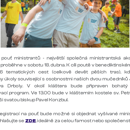
 pouť ministrantů - největší společná ministrantská ak
 proběhne v sobotu 18. dubna. K cíli poutě v benediktinské
6 tematických cest (celkově devět pěších tras), k
ny úkoly související s osobnostmi našich dvou mučedníků 
va Drboly. V okolí kláštera bude připraven bohatý
ací program. Ve 13.00 bude v klášterním kostele sv. Petr
ši svatou biskup Pavel Konzbul.
registrací na pouť bude možné si objednat vyšívané mini
řihlašujte se
ZDE
, ideálně za celou farnost nebo společenst