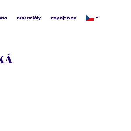
ace
materiály
zapojte se
KÁ