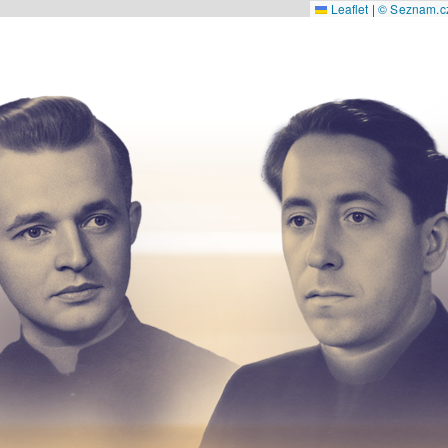
Leaflet
|
© Seznam.cz 