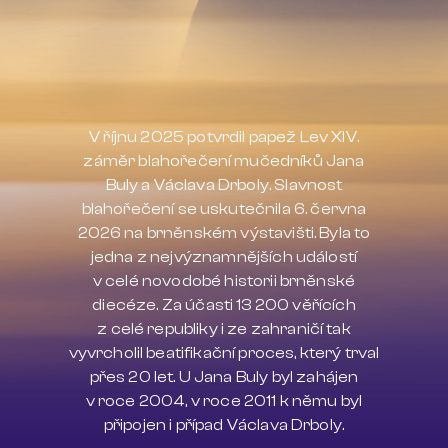
V říjnu 2025 potvrdil papež Lev XIV.
záměr blahořečení mučedníků Jana
Buly a Václava Drboly. Slavnost
blahořečení se uskutečnila 6. června
2026 na brněnském výstavišti. Byla to
jedna z nejvýznamnějších událostí
v celé novodobé historii brněnské
diecéze. Za účasti 13 200 věřících
z celé republiky i ze zahraničí tak
vyvrcholil beatifikační proces, který trval
přes 20 let. U Jana Buly byl zahájen
v roce 2004, v roce 2011 k němu byl
připojen i případ Václava Drboly.