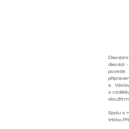
Diecézní
diecézi -
povede 
připrave
a Václa
a vzděláv
sloužit m
Spolu s 
tričko. P