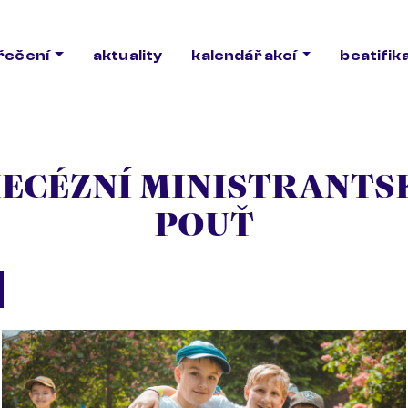
ořečení
aktuality
kalendář akcí
beatifik
IECÉZNÍ MINISTRANTS
POUŤ