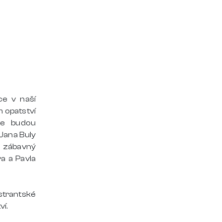
ce v naší
m opatství
de budou
Jana Buly
 zábavný
a a Pavla
strantské
ví.