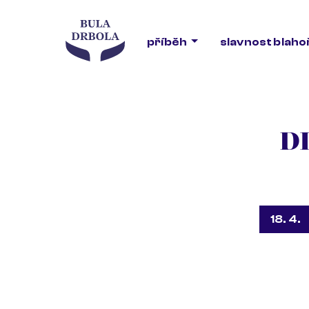
příběh
slavnost blah
D
18. 4.