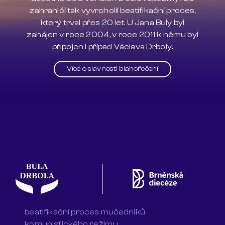
zahraničí tak vyvrcholil beatifikační proces,
který trval přes 20 let. U Jana Buly byl
zahájen v roce 2004, v roce 2011 k němu byl
připojen i případ Václava Drboly.
Více o slavnosti blahořečení
beatifikační proces mučedníků
komunistického režimu