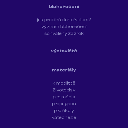
blahořečení
jak probíhá blahořečení?
význam blahořečení
schválený zázrak
výstaviště
materiály
k modlitbě
životopisy
pro média
propagace
pro školy
katecheze