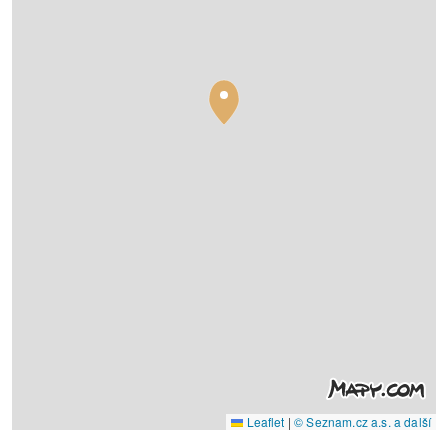
Leaflet
|
© Seznam.cz a.s. a další