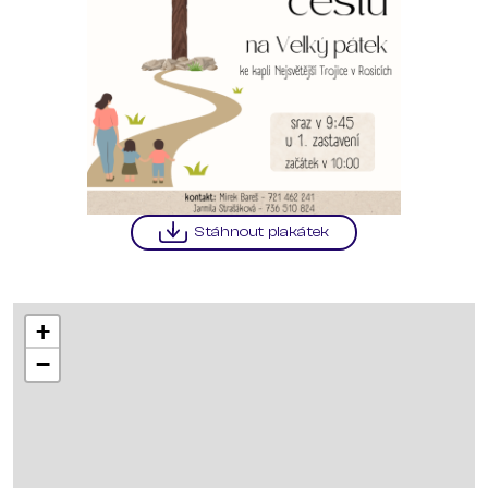
Stáhnout plakátek
+
−