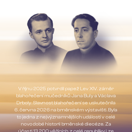
V říjnu 2025 potvrdil papež Lev XIV. záměr
blahořečení mučedníků Jana Buly a Václava
Drboly. Slavnost blahořečení se uskutečnila
6. června 2026 na brněnském výstavišti. Byla
to jedna z nejvýznamnějších událostí v celé
novodobé historii brněnské diecéze. Za
účasti 13 200 věřících z celé republiky i ze