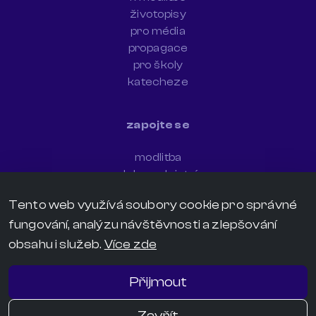
životopisy
pro média
propagace
pro školy
katecheze
zapojte se
modlitba
dobrovolnictví
newsletter
Tento web využívá soubory cookie pro správné
sdílejte svědectví
fungování, analýzu návštěvnosti a zlepšování
darujte
kontakt
obsahu i služeb.
Více zde
grafický manuál
GDPR
Přijmout
Licence
Zavřít