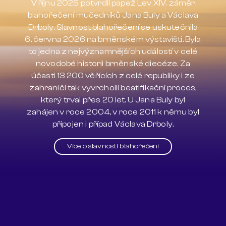
V říjnu 2025 potvrdil papež Lev XIV. záměr
blahořečení mučedníků Jana Buly a Václava
Drboly. Slavnost blahořečení se uskutečnila
6. června 2026 na brněnském výstavišti. Byla
to jedna z nejvýznamnějších událostí v celé
novodobé historii brněnské diecéze. Za
účasti 13 200 věřících z celé republiky i ze
zahraničí tak vyvrcholil beatifikační proces,
který trval přes 20 let. U Jana Buly byl
zahájen v roce 2004, v roce 2011 k němu byl
připojen i případ Václava Drboly.
Více o slavnosti blahořečení