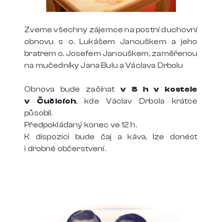
Zveme všechny zájemce na postní duchovní
obnovu s o. Lukášem Janouškem a jeho
bratrem o. Josefem Janouškem, zaměřenou
na mučedníky Jana Bulu a Václava Drbolu
Obnova bude začínat
v 8 h v kostele
v Čučicích
, kde Václav Drbola krátce
působil.
Předpokládaný konec ve 12 h.
K dispozici bude čaj a káva, lze donést
i drobné občerstvení.