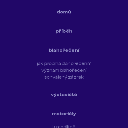
domů
příběh
blahořečení
jak probíhá blahořečení?
význam blahořečení
schválený zázrak
výstaviště
materiály
k modlitbě