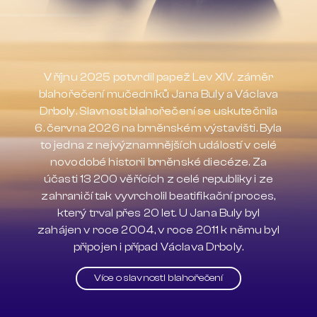
V říjnu 2025 potvrdil papež Lev XIV. záměr
blahořečení mučedníků Jana Buly a Václava
Drboly. Slavnost blahořečení se uskutečnila
6. června 2026 na brněnském výstavišti. Byla
to jedna z nejvýznamnějších událostí v celé
novodobé historii brněnské diecéze. Za
účasti 13 200 věřících z celé republiky i ze
zahraničí tak vyvrcholil beatifikační proces,
který trval přes 20 let. U Jana Buly byl
zahájen v roce 2004, v roce 2011 k němu byl
připojen i případ Václava Drboly.
Více o slavnosti blahořečení