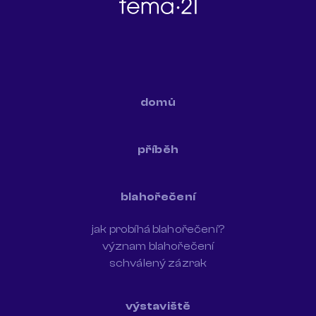
domů
příběh
blahořečení
jak probíhá blahořečení?
význam blahořečení
schválený zázrak
výstaviště