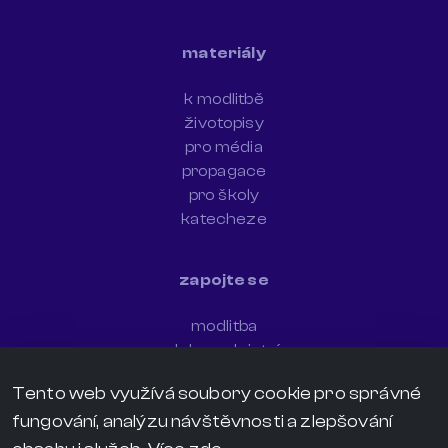
materiály
k modlitbě
životopisy
pro média
propagace
pro školy
katecheze
zapojte se
modlitba
dobrovolnictví
newsletter
Tento web využívá soubory cookie pro správné
sdílejte svědectví
fungování, analýzu návštěvnosti a zlepšování
darujte
kontakt