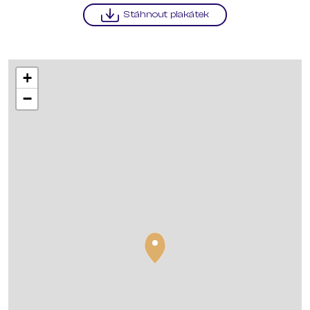
Stáhnout plakátek
+
−