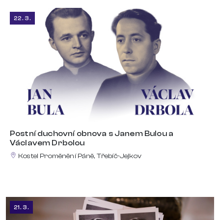
22. 3.
Postní duchovní obnova s Janem Bulou a
Václavem Drbolou
Kostel Proměnění Páně, Třebíč-Jejkov
21. 3.