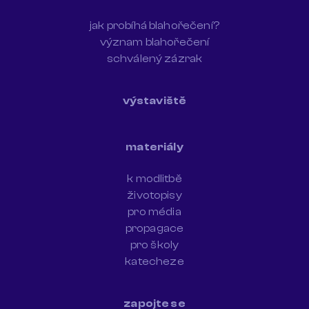
jak probíhá blahořečení?
význam blahořečení
schválený zázrak
výstaviště
materiály
k modlitbě
životopisy
pro média
propagace
pro školy
katecheze
zapojte se