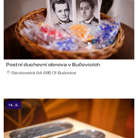
Postní duchovní obnova v Bučovicích
Slavkovská 94 685 01 Bučovice
14. 3.