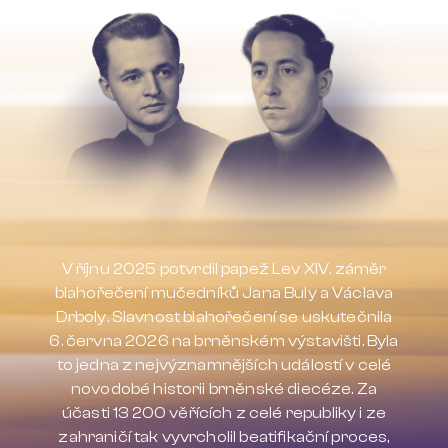
V říjnu 2025 potvrdil papež Lev XIV. záměr
blahořečení mučedníků Jana Buly a Václava
Drboly. Slavnost blahořečení se uskutečnila
6. června 2026 na brněnském výstavišti. Byla
to jedna z nejvýznamnějších událostí v celé
novodobé historii brněnské diecéze. Za
účasti 13 200 věřících z celé republiky i ze
zahraničí tak vyvrcholil beatifikační proces,