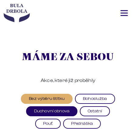
MÁME ZA SEBOU
Akce, které již proběhly
Bez výběru štítku
Bohoslužba
Duchovní obnova
Ostatní
Pouť
Přednáška